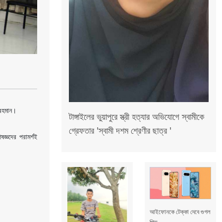
র রহমান।
টাঙ্গাইলের ভুয়াপুরে স্ত্রী হত্যার অভিযোগে স্বামীকে
গ্রেফতার 'স্বামী দশম শ্রেণীর ছাত্র '
জ্ঞদের পরামর্শই
আইফোনকে টেক্কা দেবে গুগল
পিক্স...