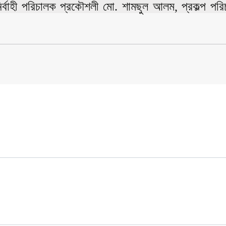
র্বাহী পরিচালক প্রকৌশলী মো. শামছুল আলম, প্রকল্প পর