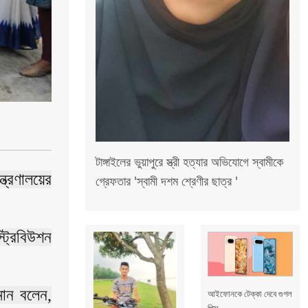
টাঙ্গাইলের ভুয়াপুরে স্ত্রী হত্যার অভিযোগে স্বামীকে
ত্রণালয়ের
গ্রেফতার 'স্বামী দশম শ্রেণীর ছাত্র '
ট্রিবিউশন
মান বলেন,
আইফোনকে টেক্কা দেবে গুগল
পিক্স...