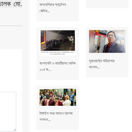
িচালক মো.
মালয়েশিয়ার প্লান্টেশন
সেক্টরে...
যুক্তরাষ্ট্রে গাড়িচাপায়
বাংলাদেশি ও ভারতীয়সহ আটক
বাংলাদ...
১০৪ জ...
টাঙ্গাইল সদর আসনে ব্যাপক
গণসংয...