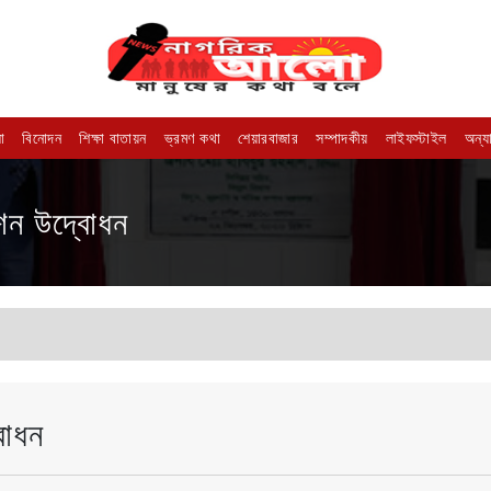
া
বিনোদন
শিক্ষা বাতায়ন
ভ্রমণ কথা
শেয়ারবাজার
সম্পাদকীয়
লাইফস্টাইল
অন্য
টেশন উদ্বোধন
বোধন