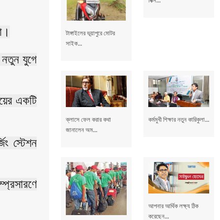
লো।
টাঙ্গাইলের ভূয়াপুরে মোটর
সাইক...
নতুন যুগে
িংয়ের একটি
ক্লাসে ফেল করার কথা
কর্মমুখী শিক্ষার নতুন কারিকুলা...
জানালেন অম...
িং স্টেশন
্প্রসারণে
আপনার আর্থিক লক্ষ্য ঠিক
করেছেন...