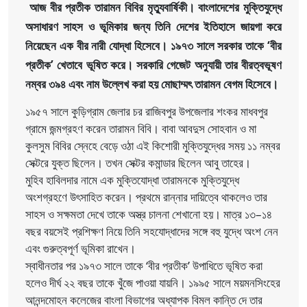
আজ বীর প্রতীক তারামন বিবির মৃত্যুবার্ষিকী। বাংলাদেশের মুক্তিযুদ্ধে
অসাধারণ সাহস ও ভূমিকার জন্য তিনি দেশের ইতিহাসে জায়গা করে
নিয়েছেন এক বীর নারী যোদ্ধা হিসেবে। ১৯৭৩ সালে সরকার তাকে ‘বীর
প্রতীক’ খেতাবে ভূষিত করে। সরকারি গেজেট অনুযায়ী তার বীরত্বভূষণ
নম্বর ৩৯৪ এবং নাম উল্লেখ করা হয় মোছাম্মৎ তারামন বেগম হিসেবে।
১৯৫৭ সালে কুড়িগ্রাম জেলার চর রাজিবপুর উপজেলার শংকর মাধবপুর
গ্রামে জন্মগ্রহণ করেন তারামন বিবি। বাবা আবদুস সোহবান ও মা
কুলসুম বিবির স্নেহে বেড়ে ওঠা এই কিশোরী মুক্তিযুদ্ধের সময় ১১ নম্বর
সেক্টরে যুক্ত ছিলেন। তখন সেক্টর কমান্ডার ছিলেন আবু তাহের।
মুহিব হাবিলদার নামে এক মুক্তিযোদ্ধা তারামনকে মুক্তিযুদ্ধে
অংশগ্রহণে উৎসাহিত করেন। প্রথমে রান্নার দায়িত্বে থাকলেও তার
সাহস ও সক্ষমতা দেখে তাকে অস্ত্র চালনা শেখানো হয়। মাত্র ১৩–১৪
বছর বয়সেই প্রশিক্ষণ নিয়ে তিনি সহযোদ্ধাদের সঙ্গে বহু যুদ্ধে অংশ নেন
এবং গুরুত্বপূর্ণ ভূমিকা রাখেন।
স্বাধীনতার পর ১৯৭৩ সালে তাকে ‘বীর প্রতীক’ উপাধিতে ভূষিত করা
হলেও দীর্ঘ ২২ বছর তাকে খুঁজে পাওয়া যায়নি। ১৯৯৫ সালে ময়মনসিংহের
আনন্দমোহন কলেজের বাংলা বিভাগের অধ্যাপক বিমল কান্তি দে তার