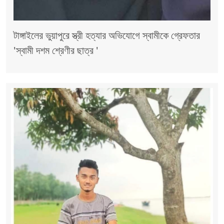
টাঙ্গাইলের ভুয়াপুরে স্ত্রী হত্যার অভিযোগে স্বামীকে গ্রেফতার
'স্বামী দশম শ্রেণীর ছাত্র '