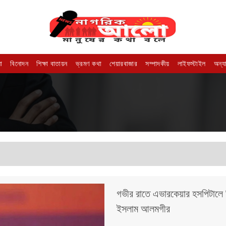
া
বিনোদন
শিক্ষা বাতায়ন
ভ্রমণ কথা
শেয়ারবাজার
সম্পাদকীয়
লাইফস্টাইল
অন্য
গভীর রাতে এভারকেয়ার হসপিটালে ম
ইসলাম আলমগীর