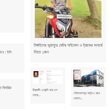
টাঙ্গাইলের ভূয়াপুরে মোটর সাইকেল ও ট্রাকের সংঘর্ষে
নিহত ১জন
িনে : ইসি
া কিবরিয়া
রিক্রুটিং এজেন্সি আর এল
পৌরসভাসমূহ কর্তৃক ৫ বছর
নাম্বা...
মেয়াদে...