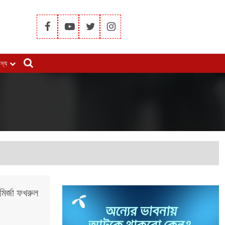
ান্য
ির্জা ফখরুল