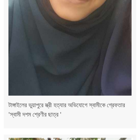
টাঙ্গাইলের ভুয়াপুরে স্ত্রী হত্যার অভিযোগে স্বামীকে গ্রেফতার
'স্বামী দশম শ্রেণীর ছাত্র '