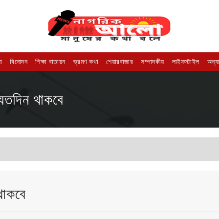
া
বিনোদন
শিক্ষা বাতায়ন
ভ্রমণ কথা
শেয়ারবাজার
সম্পাদকীয়
লাইফস্টাইল
অন্য
যতদিন থাকবে
থাকবে