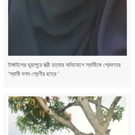
টাঙ্গাইলের ভুয়াপুরে স্ত্রী হত্যার অভিযোগে স্বামীকে গ্রেফতার
'স্বামী দশম শ্রেণীর ছাত্র '