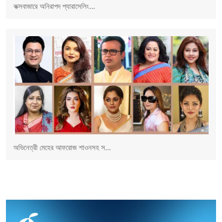
কক্সবাজারে অনিরাপদ প্যারাসেলিং...
অভিনেত্রী মেহের আফরোজ শাওনসহ স...