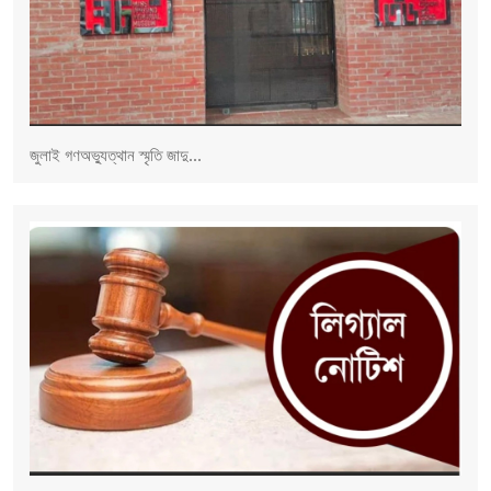
জুলাই গণঅভ্যুত্থান স্মৃতি জাদু...