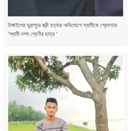
টাঙ্গাইলের ভুয়াপুরে স্ত্রী হত্যার অভিযোগে স্বামীকে গ্রেফতার
'স্বামী দশম শ্রেণীর ছাত্র '