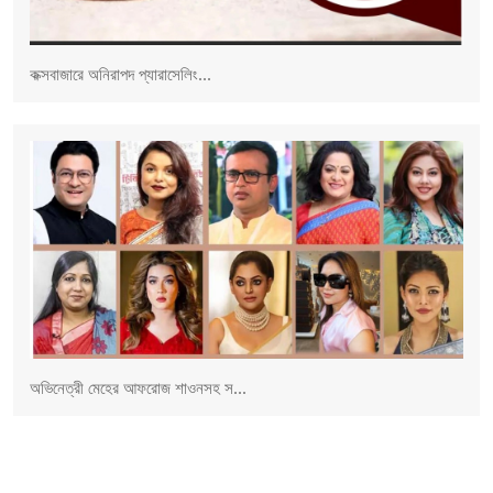
কক্সবাজারে অনিরাপদ প্যারাসেলিং...
অভিনেত্রী মেহের আফরোজ শাওনসহ স...