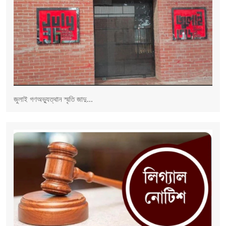
জুলাই গণঅভ্যুত্থান স্মৃতি জাদু...