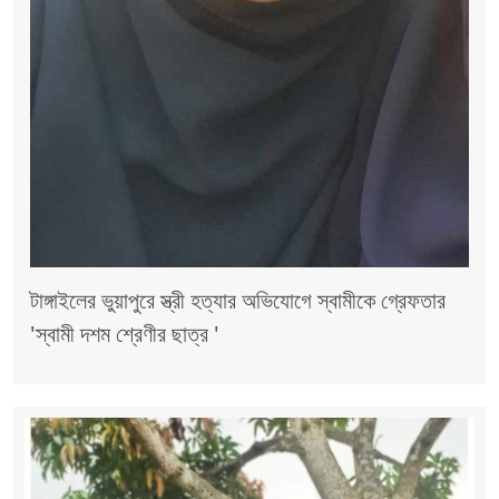
টাঙ্গাইলের ভুয়াপুরে স্ত্রী হত্যার অভিযোগে স্বামীকে গ্রেফতার
'স্বামী দশম শ্রেণীর ছাত্র '