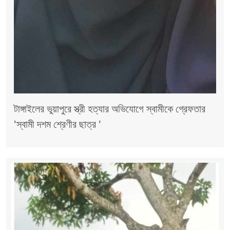
টাঙ্গাইলের ভুয়াপুরে স্ত্রী হত্যার অভিযোগে স্বামীকে গ্রেফতার
'স্বামী দশম শ্রেণীর ছাত্র '