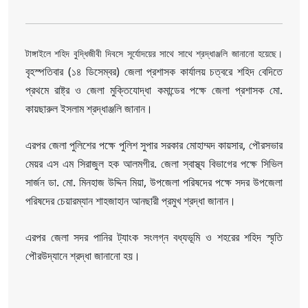
টাঙ্গাইলে শহিদ বুদ্ধিজীবী দিবসে সূর্যোদয়ের সাথে সাথে শ্রদ্ধাঞ্জলি জানানো হয়েছে।
বৃহস্পতিবার (১৪ ডিসেম্বর) জেলা প্রশাসক কার্যালয় চত্বরে শহিদ বেদিতে
প্রথমে রাষ্ট্র ও জেলা মুক্তিযোদ্ধা কমান্ডের পক্ষে জেলা প্রশাসক মো.
কায়ছারুল ইসলাম শ্রদ্ধাঞ্জলি জানান।
এরপর জেলা পুলিশের পক্ষে পুলিশ সুপার সরকার মোহাম্মদ কায়সার, পৌরসভার
মেয়র এস এম সিরাজুল হক আলমগীর. জেলা স্বাস্থ্য বিভাগের পক্ষে সিভিল
সার্জন ডা. মো. মিনহাজ উদ্দিন মিয়া, উপজেলা পরিষদের পক্ষে সদর উপজেলা
পরিষদের চেয়ারম্যান শাহজাহান আনছারী প্রমুখ শ্রদ্ধা জানান।
এরপর জেলা সদর পানির ট্যাংক সংলগ্ন বধ্যভূমি ও শহরের শহিদ স্মৃতি
পৌরউদ্যানে শ্রদ্ধা জানানো হয়।