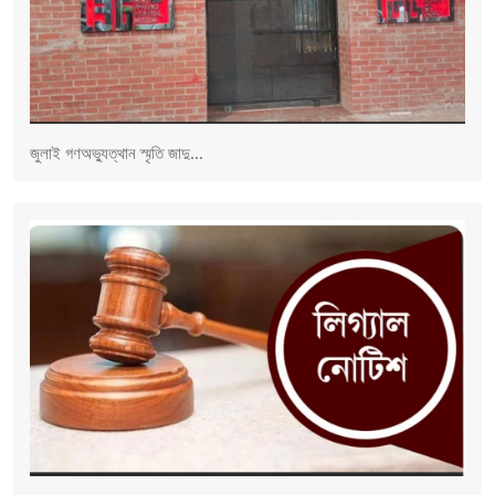
জুলাই গণঅভ্যুত্থান স্মৃতি জাদু...