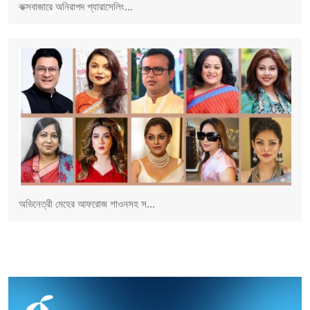
কক্সবাজারে অনিরাপদ প্যারাসেলিং...
অভিনেত্রী মেহের আফরোজ শাওনসহ স...