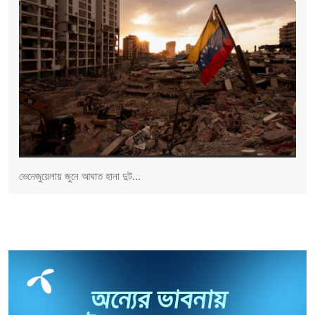
ভেনেজুয়েলায় জুনে আঘাত হানা দুট...