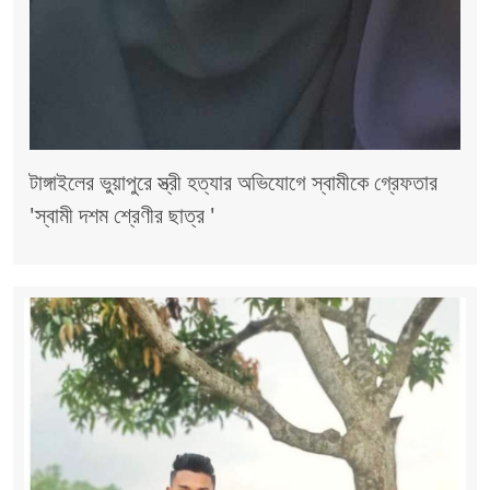
টাঙ্গাইলের ভুয়াপুরে স্ত্রী হত্যার অভিযোগে স্বামীকে গ্রেফতার
'স্বামী দশম শ্রেণীর ছাত্র '