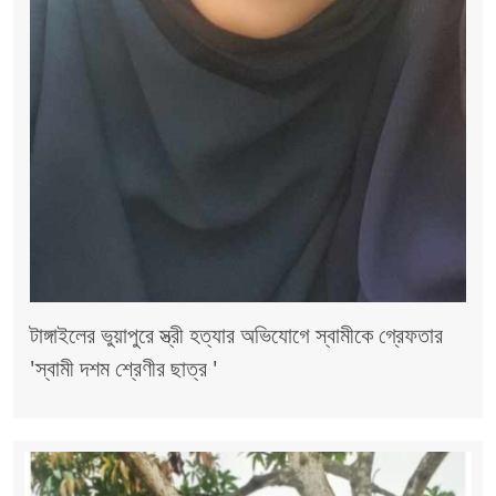
টাঙ্গাইলের ভুয়াপুরে স্ত্রী হত্যার অভিযোগে স্বামীকে গ্রেফতার
'স্বামী দশম শ্রেণীর ছাত্র '