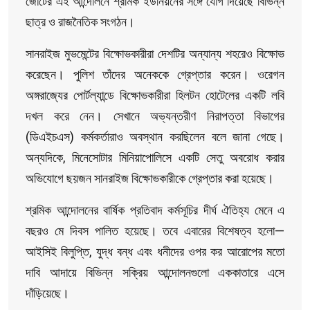
জোটের এই আন্দোলনে শ্রমিক ইউনিয়নের সঙ্গে যোগ দিয়েছে বিভিন্ন
ছাত্র ও রাজনৈতিক সংগঠন।
সানরাইজ মুভমেন্টের বিক্ষোভকারীরা দেশটির অন্যান্য শহরেও বিক্ষোভ
করেছেন। পুলিশ তাঁদের অনেককে গ্রেপ্তার করেন। ওরেগন
অঙ্গরাজ্যের পোর্টল্যান্ডে বিক্ষোভকারীরা হিলটন হোটেলের একটি লবি
দখল করে নেন। সেখানে অভ্যন্তরীণ নিরাপত্তা বিভাগের
(ডিএইচএস) কর্মকর্তারাও অবস্থান করছিলেন বলে জানা গেছে।
অন্যদিকে, মিনেসোটার মিনিয়াপোলিসে একটি সেতু অবরোধ করার
অভিযোগে ছয়জন সানরাইজ বিক্ষোভকারীকে গ্রেপ্তার করা হয়েছে।
শ্রমিক আন্দোলনের বার্ষিক প্রতিবাদ কর্মসূচির দীর্ঘ ঐতিহ্য মেনে এ
বছরও মে দিবস পালিত হয়েছে। তবে এবারের বিশেষত্ব হলো—
আইসিই বিলুপ্তি, যুদ্ধ বন্ধ এবং ধনীদের ওপর কর আরোপের মতো
দাবি আদায়ে বিভিন্ন সক্রিয় আন্দোলনগুলো এককাতারে এসে
দাঁড়িয়েছে।