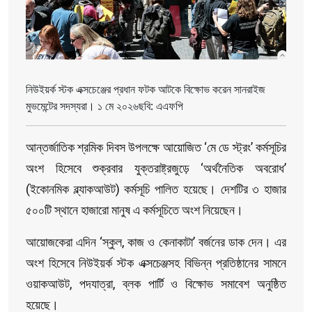
নিউইয়র্ক স্টক এক্সচেঞ্জের প্রধান ফটক আটকে বিক্ষোভ করেন সানরাইজ
মুভমেন্টের সদস্যরা। ১ মে ২০২৬ছবি: এএফপি
আন্তর্জাতিক শ্রমিক দিবস উপলক্ষে আয়োজিত ‘মে ডে স্ট্রং’ কর্মসূচির
অংশ হিসেবে শুক্রবার যুক্তরাষ্ট্রজুড়ে ‘অর্থনৈতিক অবরোধ’
(ইকোনমিক ব্ল্যাকআউট) কর্মসূচি পালিত হয়েছে। দেশটির ৩ হাজার
৫০০টি স্থানে হাজারো মানুষ এ কর্মসূচিতে অংশ নিয়েছেন।
আয়োজকেরা এদিন ‘স্কুল, কাজ ও কেনাকাটা’ বর্জনের ডাক দেন। এর
অংশ হিসেবে নিউইয়র্ক স্টক এক্সচেঞ্জসহ বিভিন্ন প্রতিষ্ঠানের সামনে
ওয়াকআউট, পদযাত্রা, ব্লক পার্টি ও বিক্ষোভ সমাবেশ অনুষ্ঠিত
হয়েছে।