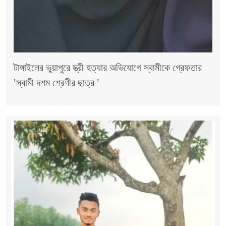
টাঙ্গাইলের ভুয়াপুরে স্ত্রী হত্যার অভিযোগে স্বামীকে গ্রেফতার
'স্বামী দশম শ্রেণীর ছাত্র '