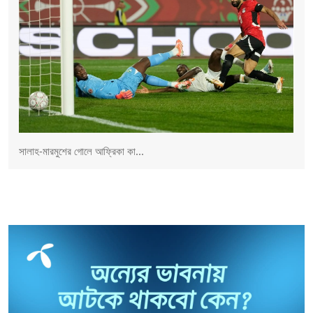
সালাহ-মারমুশের গোলে আফ্রিকা কা...