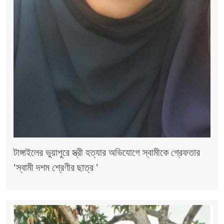
টাঙ্গাইলের ভুয়াপুরে স্ত্রী হত্যার অভিযোগে স্বামীকে গ্রেফতার
'স্বামী দশম শ্রেণীর ছাত্র '