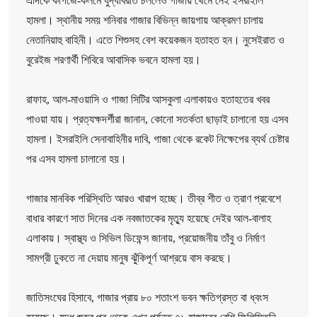
এদিকে কাগজে-কলমে যুদ্ধবিরতি চললেও গাজায় থেমে নেই ইসরাইলি
হামলা। স্থানীয় সময় শনিবার গাজার বিভিন্ন জায়গায় আক্রমণ চালায়
নেতানিয়াহু বাহিনী। এতে শিশুসহ বেশ কয়েকজন হতাহত হন। নুসেইরাত ও
বুরেইজ শরণার্থী শিবিরে আবাসিক ভবনে হামলা হয়।
রাফাহ, আল-মাওয়াসি ও গাজা সিটির আসকুলা এলাকায়ও হতাহতের খবর
পাওয়া যায়। প্রত্যক্ষদর্শীরা জানান, কোনো সতর্কতা ছাড়াই চালানো হয় এসব
হামলা। ইসরাইলি সেনাবাহিনীর দাবি, গাজা থেকে রকেট নিক্ষেপের ব্যর্থ চেষ্টার
পর এসব হামলা চালানো হয়।
গাজার মানবিক পরিস্থিতি আরও খারাপ হচ্ছে। তীব্র শীত ও ত্রাণ প্রবেশে
বাধার কারণে সাত দিনের এক নবজাতকের মৃত্যু হয়েছে দেইর আল-বালাহ
এলাকায়। স্বাস্থ্য ও সিভিল ডিফেন্স জানায়, প্রয়োজনীয় তাঁবু ও নির্মাণ
সামগ্রী ঢুকতে না দেয়ায় মানুষ ঝুঁকিপূর্ণ আশ্রয়ে বাস করছে।
জাতিসংঘের হিসাবে, গাজার প্রায় ৮০ শতাংশ ভবন ক্ষতিগ্রস্ত বা ধ্বংস