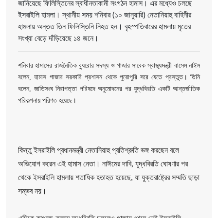
জানিয়েছে ফিলিস্তিনের স্বাধীনতাকামী সংগঠন হামাস। এর মধ্যেও চলছে
ইসরাইলি হামলা। স্থানীয় সময় শনিবার (১০ জানুয়ারি) নেতানিয়াহু বাহিনীর
হামলায় অন্তত তিন ফিলিস্তিনি নিহত হন। বৃহস্পতিবারের হামলায় মৃতের
সংখ্যা বেড়ে দাঁড়িয়েছে ১৪ জনে।
শনিবার হামাসের রাজনৈতিক ব্যুরোর সদস্য ও গাজার সাবেক স্বাস্থ্যমন্ত্রী বাসেম নাঈম
বলেন, হামাস গাজার সরকারি প্রশাসন থেকে পুরোপুরি সরে যেতে প্রস্তুত। তিনি
বলেন, জাতিসংঘ নিরাপত্তা পরিষদে অনুমোদনের পর যুদ্ধবিরতি একটি আন্তর্জাতিক
পরিকল্পনায় পরিণত হয়েছে।
কিন্তু ইসরাইলি প্রধানমন্ত্রী নেতানিয়াহু প্রতিশ্রুতি ভঙ্গ করছেন বলে
অভিযোগ করেন এই হামাস নেতা। নাঈমের দাবি, যুদ্ধবিরতি ঘোষণার পর
থেকে ইসরাইলি হামলায় শতাধিক হতাহত হয়েছে, যা যুক্তরাষ্ট্রের সম্মতি ছাড়া
সম্ভব নয়।