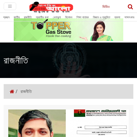
ভিডিও
প্রচ্ছদ
জাতীয়
রাজনীতি
প্রবাসীর কথা
খেলাধুলা
বিনোদন
শিক্ষা বাতায়ন
বিজ্ঞান ও প্রযুক্তি
ব্যবসা
সাক্ষাৎকার
রাজনীতি
/
রাজনীতি