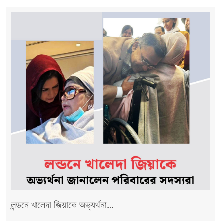
লন্ডনে খালেদা জিয়াকে অভ্যর্থনা...