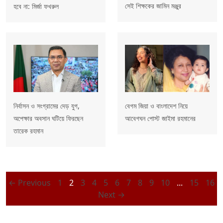
সেই শিক্ষকের জামিন মঞ্জুর
হবে না: মির্জা ফখরুল
নির্বাসন ও সংগ্রামের দেড় যুগ,
বেগম জিয়া ও বাংলাদেশ নিয়ে
অপেক্ষার অবসান ঘটিয়ে ফিরছেন
আবেগঘন পোস্ট জাইমা রহমানের
তারেক রহমান
← Previous
1
2
3
4
5
6
7
8
9
10
...
15
16
Next →